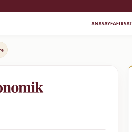
ANASAYFA
FIRSA
re
onomik