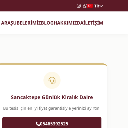
TR
T ARA
ŞUBELERİMİZ
BLOG
HAKKIMIZDA
İLETİŞİM
Sancaktepe Günlük Kiralık Daire
Bu tesis için en iyi fiyat garantisiyle yerinizi ayırtın.
05465392525