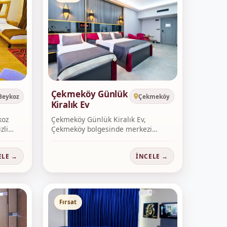
Çekmeköy Günlük
Beykoz
Çekmeköy
Kiralık Ev
koz
Çekmeköy Günlük Kiralık Ev,
zli
Çekmeköy bolgesinde merkezi
konum, hizli r...
ELE →
İNCELE →
Fırsat