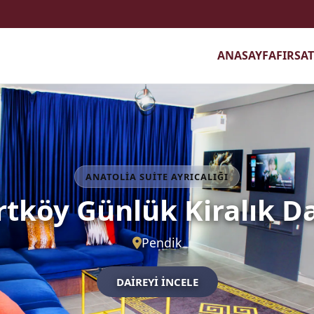
ANASAYFA
FIRSA
k Daire ve Otel Secenekleri
ANATOLIA SUITE AYRICALIĞI
şehir Günlük Kiralık D
Ataşehir
DAİREYİ İNCELE