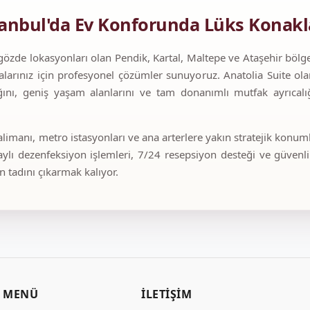
stanbul'da Ev Konforunda Lüks Konak
özde lokasyonları olan Pendik, Kartal, Maltepe ve Ataşehir bölgele
larınız için profesyonel çözümler sunuyoruz. Anatolia Suite ola
lığını, geniş yaşam alanlarını ve tam donanımlı mutfak ayrıcalığı
imanı, metro istasyonları ve ana arterlere yakın stratejik konum
lı dezenfeksiyon işlemleri, 7/24 resepsiyon desteği ve güvenli
n tadını çıkarmak kalıyor.
MENÜ
İLETIŞIM