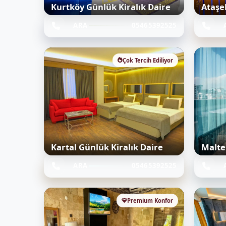
Kurtköy Günlük Kiralık Daire
Ataşe
ARA
05465392525
Çok Tercih Ediliyor
Kartal Günlük Kiralık Daire
Malte
ARA
05465392525
Premium Konfor