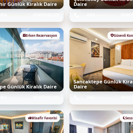
hir Günlük Kiralık Daire
Daire
ARA
05465392525
ARA
0546
Erken Rezervasyon
Güvenli Ko
Sancaktepe Günlük Kira
pe Günlük Kiralık Daire
Daire
ARA
05465392525
ARA
0546
Misafir Favorisi
Sess