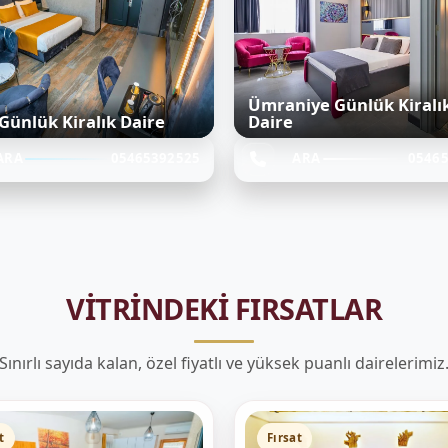
Ümraniye Günlük Kiralı
Günlük Kiralık Daire
Daire
ARA
05465392525
ARA
0546
VITRINDEKI FIRSATLAR
Sınırlı sayıda kalan, özel fiyatlı ve yüksek puanlı dairelerimiz
t
Fırsat