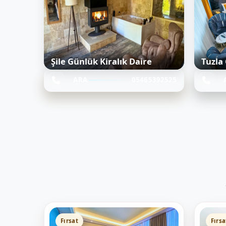
Şile Günlük Kiralık Daire
Tuzla 
ARA
05465392525
Fırsat
Fırsa