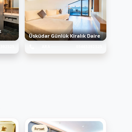
k
Üsküdar Günlük Kiralık Daire
5392525
ARA
05465392525
.
Fırsat