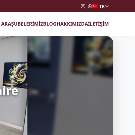
TR
T ARA
ŞUBELERİMİZ
BLOG
HAKKIMIZDA
İLETİŞİM
aire