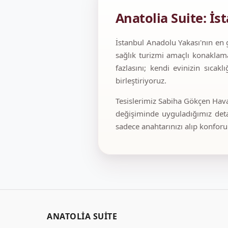
Anatolia Suite: İ
İstanbul Anadolu Yakası'nın en g
sağlık turizmi amaçlı konaklama
fazlasını; kendi evinizin sıcak
birleştiriyoruz.
Tesislerimiz Sabiha Gökçen Haval
değişiminde uyguladığımız detay
sadece anahtarınızı alıp konforu
ANATOLIA SUITE