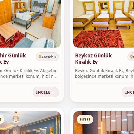
hir Günlük
Beykoz Günlük
Ataşehir
k Ev
Kiralık Ev
r Günlük Kiralık Ev, Ataşehir
Beykoz Günlük Kiralık Ev, Bey
nde merkezi konum, hizli r...
bolgesinde merkezi konum, hi
rezer...
İNCELE →
İNC
t
Fırsat