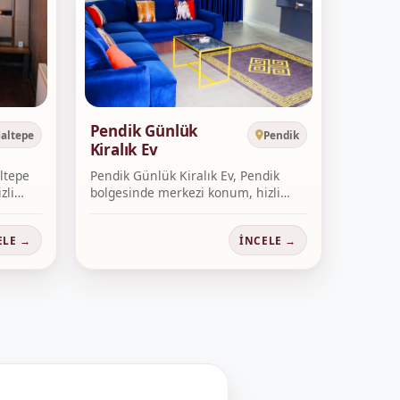
Pendik Günlük
altepe
Pendik
Kiralık Ev
ltepe
Pendik Günlük Kiralık Ev, Pendik
zli
bolgesinde merkezi konum, hizli
rezer...
ELE →
İNCELE →