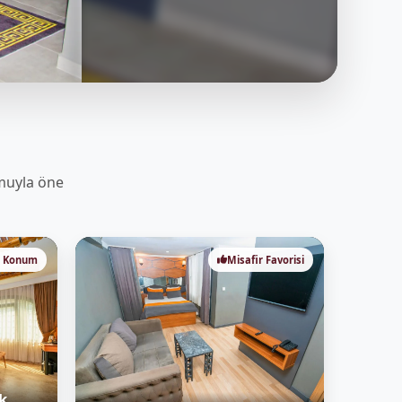
umuyla öne
i Konum
Misafir Favorisi
k