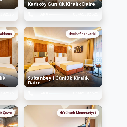
Kadıköy Günlük Kiralık Daire
5392525
ARA
05465392525
naklama
Misafir Favorisi
lık
Sultanbeyli Günlük Kiralık
Daire
5392525
ARA
05465392525
iz Çevre
Yüksek Memnuniyet