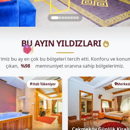
BU AYIN YILDIZLARI
rimiz bu ay en çok bu bölgeleri tercih etti. Konforu ve kon
çıkan,
%98
memnuniyet oranına sahip bölgelerimiz.
Hızlı Tükeniyor
Merkez
Çekmeköy Günlük Kiralı