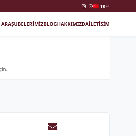
TR
T ARA
ŞUBELERİMİZ
BLOG
HAKKIMIZDA
İLETİŞİM
çin.