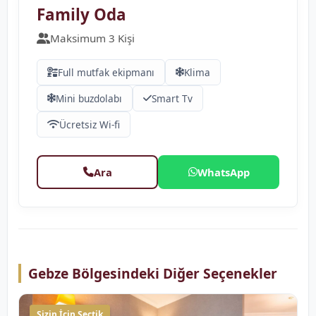
Family Oda
Maksimum 3 Kişi
Full mutfak ekipmanı
Klima
Mini buzdolabı
Smart Tv
Ücretsiz Wi-fi
Ara
WhatsApp
Gebze Bölgesindeki Diğer Seçenekler
Sizin İçin Seçtik