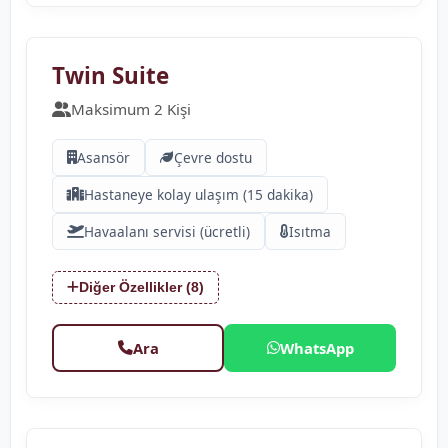
❮
❯
Twin Suite
Maksimum 2 Kişi
Asansör
Çevre dostu
Hastaneye kolay ulaşım (15 dakika)
Havaalanı servisi (ücretli)
Isıtma
Diğer Özellikler (8)
Ara
WhatsApp
❮
❯