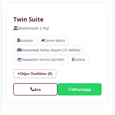
❮
❯
Twin Suite
Maksimum 2 Kişi
Asansör
Çevre dostu
Hastaneye kolay ulaşım (15 dakika)
Havaalanı servisi (ücretli)
Isıtma
Diğer Özellikler (8)
Ara
WhatsApp
❮
❯