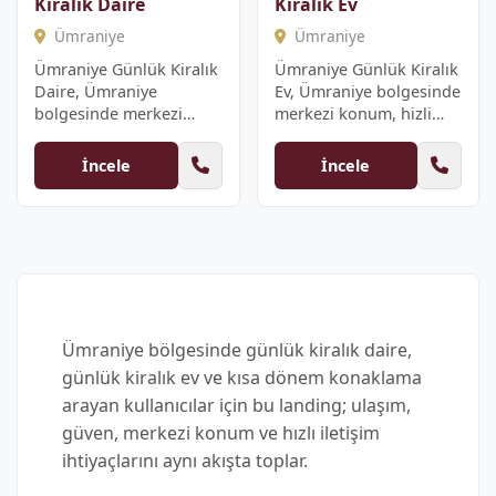
Kiralık Daire
Kiralık Ev
Ümraniye
Ümraniye
Ümraniye Günlük Kiralık
Ümraniye Günlük Kiralık
Daire, Ümraniye
Ev, Ümraniye bolgesinde
bolgesinde merkezi
merkezi konum, hizli
konum, hizli
rezervasyon, duzenli ...
rezervasyon, duzen...
İncele
İncele
Ümraniye bölgesinde günlük kiralık daire,
günlük kiralık ev ve kısa dönem konaklama
arayan kullanıcılar için bu landing; ulaşım,
güven, merkezi konum ve hızlı iletişim
ihtiyaçlarını aynı akışta toplar.