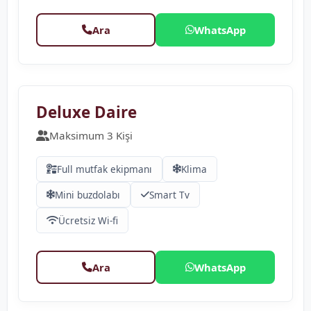
Ara
WhatsApp
❮
❯
Deluxe Daire
Maksimum 3 Kişi
Full mutfak ekipmanı
Klima
Mini buzdolabı
Smart Tv
Ücretsiz Wi-fi
Ara
WhatsApp