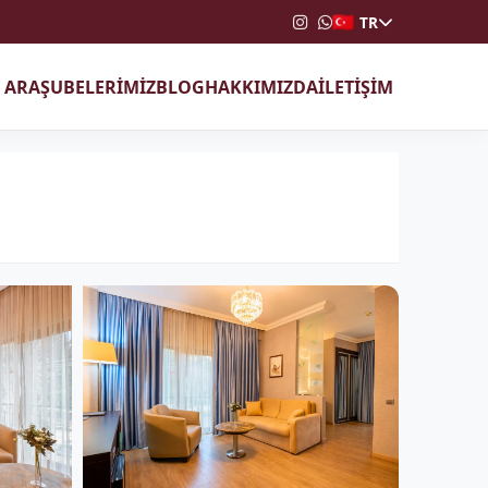
TR
T ARA
ŞUBELERİMİZ
BLOG
HAKKIMIZDA
İLETİŞİM