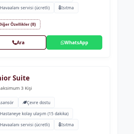
Havaalanı servisi (ücretli)
Isıtma
Diğer Özellikler (8)
Ara
WhatsApp
nior Suite
aksimum 3 Kişi
Asansör
Çevre dostu
Hastaneye kolay ulaşım (15 dakika)
Havaalanı servisi (ücretli)
Isıtma