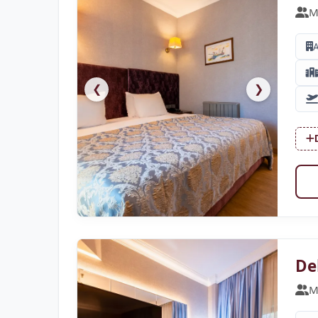
M
❮
❯
De
M