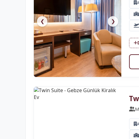
❮
❯
Tw
M