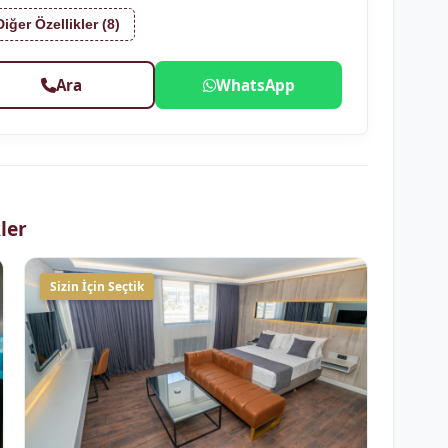
Diğer Özellikler (8)
Ara
WhatsApp
ler
Sizin İçin Seçtik