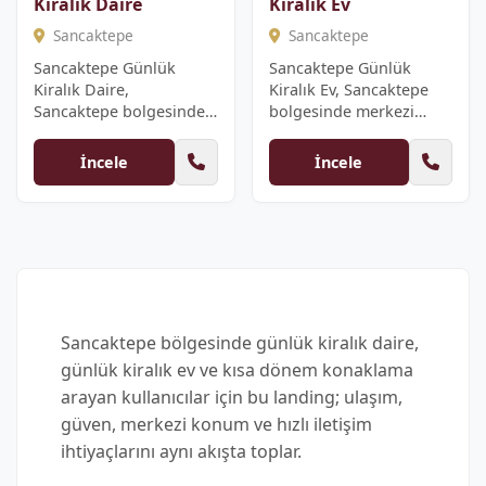
Kiralık Daire
Kiralık Ev
Sancaktepe
Sancaktepe
Sancaktepe Günlük
Sancaktepe Günlük
Kiralık Daire,
Kiralık Ev, Sancaktepe
Sancaktepe bolgesinde
bolgesinde merkezi
merkezi konum, hizli
konum, hizli
rezervasyon, d...
rezervasyon, duze...
İncele
İncele
Sancaktepe bölgesinde günlük kiralık daire,
günlük kiralık ev ve kısa dönem konaklama
arayan kullanıcılar için bu landing; ulaşım,
güven, merkezi konum ve hızlı iletişim
ihtiyaçlarını aynı akışta toplar.