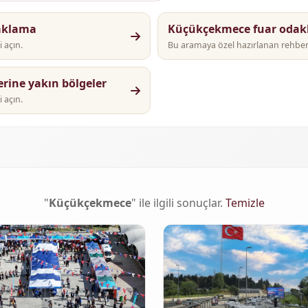
aklama
Küçükçekmece fuar odaklı
 açın.
Bu aramaya özel hazırlanan rehber i
ine yakın bölgeler
 açın.
"
Küçükçekmece
" ile ilgili sonuçlar.
Temizle