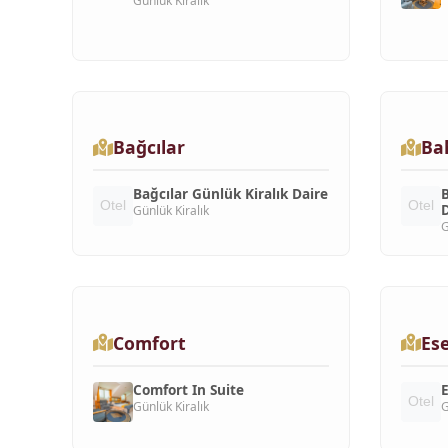
Günlük Kiralık
Bağcılar
Bah
Bağcılar Günlük Kiralık Daire
B
D
Günlük Kiralık
G
Comfort
Ese
Comfort In Suite
E
Günlük Kiralık
G