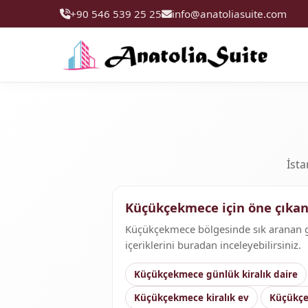
+90 546 539 25 25
info@anatoliasuite.com
İsta
Küçükçekmece için öne çıka
Küçükçekmece bölgesinde sık aranan gün
içeriklerini buradan inceleyebilirsiniz.
Küçükçekmece günlük kiralık daire
Küçükçekmece kiralık ev
Küçükçe