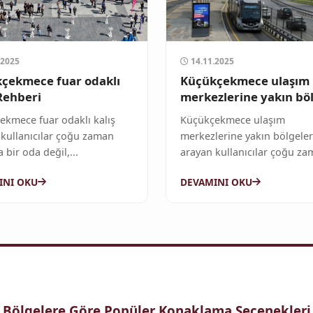
.2025
14.11.2025
çekmece fuar odaklı
Küçükçekmece ulaşım
 Rehberi
merkezlerine yakın bö
Rehberi
ekmece fuar odaklı kalış
Küçükçekmece ulaşım
 kullanıcılar çoğu zaman
merkezlerine yakın bölgeler
a bir oda değil,...
arayan kullanıcılar çoğu z
yalnızca...
INI OKU
DEVAMINI OKU
Bölgelere Göre Popüler Konaklama Seçenekleri