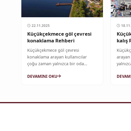
22.11.2025
18.11
Küçükçekmece göl çevresi
Küçük
konaklama Rehberi
kalış
Küçükçekmece göl çevresi
Küçükç
konaklama arayan kullanıcılar
arayan
çoğu zaman yalnızca bir oda
yalnızc
değil,...
DEVAMINI OKU
DEVAM