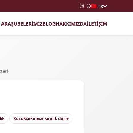
TR
T ARA
ŞUBELERİMİZ
BLOG
HAKKIMIZDA
İLETİŞİM
beri.
lık
Küçükçekmece kiralık daire