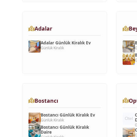
Adalar
Be
Adalar Günlük Kiralık Ev
B
Günlük Kiralık
G
B
G
Bostancı
Op
Bostancı Günlük Kiralık Ev
O
D
Günlük Kiralık
G
Bostancı Günlük Kiralık
O
Daire
G