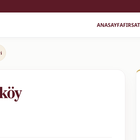
ANASAYFA
FIRSA
i
nköy