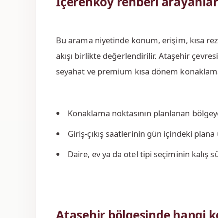
İçerenköy rehberi arayanlar 
Bu arama niyetinde konum, erişim, kısa re
akışı birlikte değerlendirilir. Ataşehir çev
seyahat ve premium kısa dönem konaklama 
Konaklama noktasının planlanan bölgeye
Giriş-çıkış saatlerinin gün içindeki plan
Daire, ev ya da otel tipi seçiminin kalış
Ataşehir bölgesinde hangi k