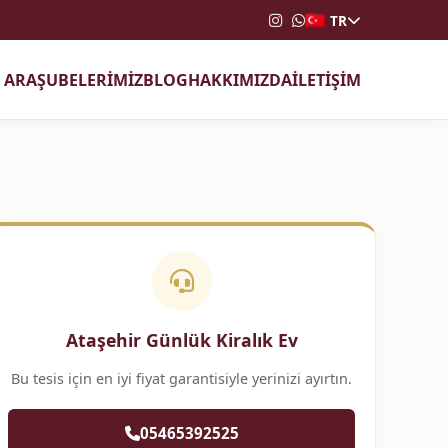
TR
T ARA
ŞUBELERİMİZ
BLOG
HAKKIMIZDA
İLETİŞİM
Ataşehir Günlük Kiralık Ev
Bu tesis için en iyi fiyat garantisiyle yerinizi ayırtın.
05465392525