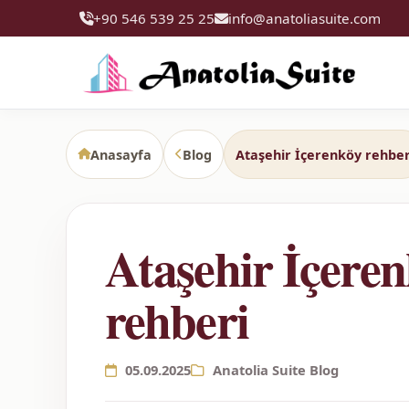
+90 546 539 25 25
info@anatoliasuite.com
Anasayfa
Blog
Ataşehir İçerenköy rehber
Ataşehir İçere
rehberi
05.09.2025
Anatolia Suite Blog