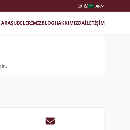
AR
T ARA
ŞUBELERİMİZ
BLOG
HAKKIMIZDA
İLETİŞİM
çin.