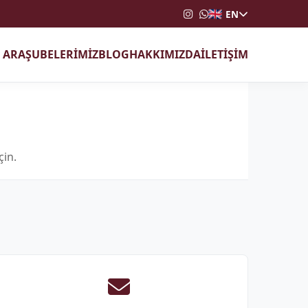
EN
T ARA
ŞUBELERİMİZ
BLOG
HAKKIMIZDA
İLETİŞİM
çin.