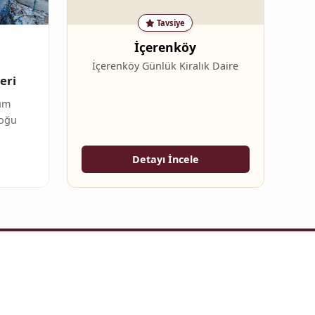
Tavsiye
İçerenköy
İçerenköy Günlük Kiralık Daire
eri
um
çoğu
Detayı İncele