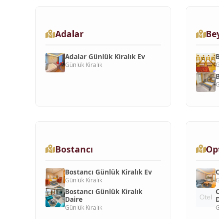
Adalar
Be
Adalar Günlük Kiralık Ev
B
Günlük Kiralık
G
B
G
Bostancı
Op
Bostancı Günlük Kiralık Ev
O
Günlük Kiralık
G
Bostancı Günlük Kiralık
O
Daire
D
Günlük Kiralık
G