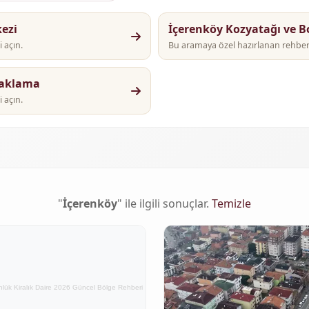
ezi
İçerenköy Kozyatağı ve Bo
 açın.
Bu aramaya özel hazırlanan rehber i
naklama
 açın.
"
İçerenköy
" ile ilgili sonuçlar.
Temizle