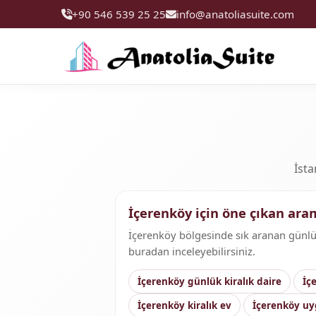
+90 546 539 25 25
info@anatoliasuite.com
İsta
İçerenköy için öne çıkan ara
İçerenköy bölgesinde sık aranan günlük k
buradan inceleyebilirsiniz.
İçerenköy günlük kiralık daire
İç
İçerenköy kiralık ev
İçerenköy uy