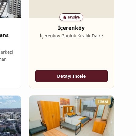
Tavsiye
İçerenköy
nans
İçerenköy Günlük Kiralık Daire
Merkezi
aman
Detayı İncele