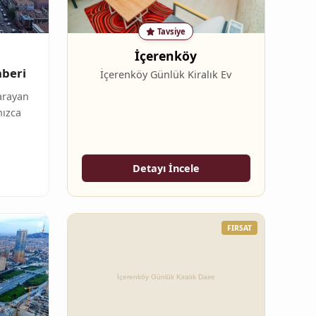
Tavsiye
İçerenköy
hberi
İçerenköy Günlük Kiralık Ev
arayan
nızca
Detayı İncele