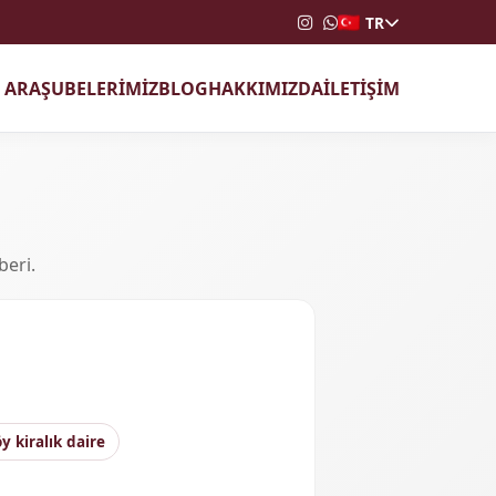
TR
T ARA
ŞUBELERİMİZ
BLOG
HAKKIMIZDA
İLETİŞİM
beri.
y kiralık daire